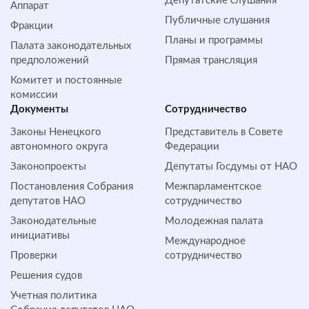
Депутатские слушания
Аппарат
Публичные слушания
Фракции
Планы и программы
Палата законодательных
предположений
Прямая трансляция
Комитет и постоянные
комиссии
Документы
Сотрудничество
Законы Ненецкого
Представитель в Совете
автономного округа
Федерации
Законопроекты
Депутаты Госдумы от НАО
Постановления Собрания
Межпарламентское
депутатов НАО
сотрудничество
Законодательные
Молодежная палата
инициативы
Международное
Проверки
сотрудничество
Решения судов
Учетная политика