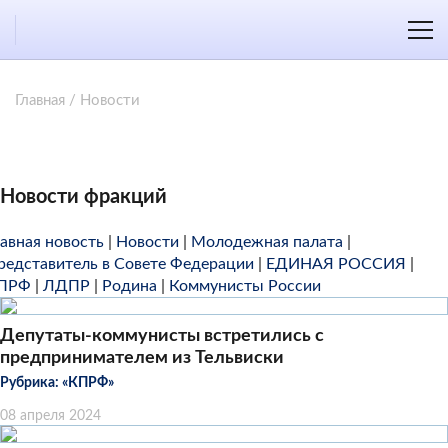
Главная
/
Новости
Новости фракций
лавная новость
|
Новости
|
Молодежная палата
|
редставитель в Совете Федерации
|
ЕДИНАЯ РОССИЯ
|
ПРФ
|
ЛДПР
|
Родина
|
Коммунисты России
Депутаты-коммунисты встретились с
предпринимателем из Тельвиски
Рубрика:
«КПРФ»
08 апреля 2024