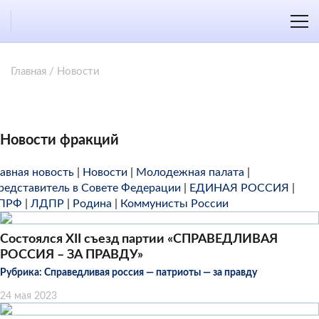
Главная
/
Новости
Новости фракций
лавная новость
|
Новости
|
Молодежная палата
|
редставитель в Совете Федерации
|
ЕДИНАЯ РОССИЯ
|
ПРФ
|
ЛДПР
|
Родина
|
Коммунисты России
Состоялся XII съезд партии «СПРАВЕДЛИВАЯ
РОССИЯ – ЗА ПРАВДУ»
Рубрика:
Справедливая россия — патриоты — за правду
24 мая 2023