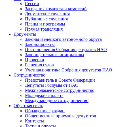
Сессии
Заседания комитета и комиссий
Депутатские слушания
Публичные слушания
Планы и программы
Прямая трансляция
Документы
Законы Ненецкого автономного округа
Законопроекты
Постановления Собрания депутатов НАО
Законодательные инициативы
Проверки
Решения судов
Учетная политика Собрания депутатов НАО
Сотрудничество
Представитель в Совете Федерации
Депутаты Госдумы от НАО
Межпарламентское сотрудничество
Молодежная палата
Международное сотрудничество
Обратная cвязь
Обращения граждан
Общественные приемные депутатов
Контакты
Тесты и опросы