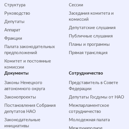
Структура
Сессии
Руководство
Заседания комитета и
комиссий
Депутаты
Депутатские слушания
Аппарат
Публичные слушания
Фракции
Планы и программы
Палата законодательных
предположений
Прямая трансляция
Комитет и постоянные
комиссии
Документы
Сотрудничество
Законы Ненецкого
Представитель в Совете
автономного округа
Федерации
Законопроекты
Депутаты Госдумы от НАО
Постановления Собрания
Межпарламентское
депутатов НАО
сотрудничество
Законодательные
Молодежная палата
инициативы
Международное